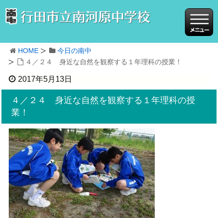
HOME
今日の南中
４／２４ 身近な自然を観察する１年理科の授業！
2017年5月13日
４／２４ 身近な自然を観察する１年理科の授
業！