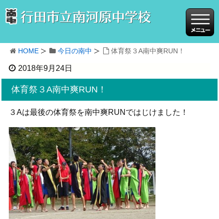
HOME
今日の南中
体育祭３A南中爽RUN！
2018年9月24日
体育祭３A南中爽RUN！
３Aは最後の体育祭を南中爽RUNではじけました！