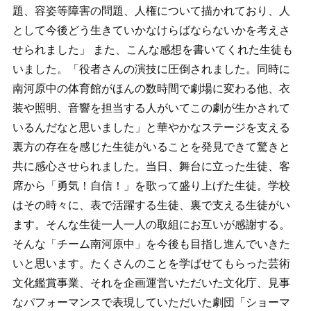
題、容姿等障害の問題、人権について描かれており、人
として今後どう生きていかなけらばならないかを考えさ
せられました」 また、こんな感想を書いてくれた生徒も
いました。「役者さんの演技に圧倒されました。同時に
南河原中の体育館がほんの数時間で劇場に変わる他、衣
装や照明、音響を担当する人がいてこの劇が生かされて
いるんだなと思いました」と華やかなステージを支える
裏方の存在を感じた生徒がいることを発見できて驚きと
共に感心させられました。当日、舞台に立った生徒、客
席から「勇気！自信！」を歌って盛り上げた生徒。学校
はその時々に、表で活躍する生徒、裏で支える生徒がい
ます。そんな生徒一人一人の取組にお互いが感謝する。
そんな「チーム南河原中」を今後も目指し進んでいきた
いと思います。たくさんのことを学ばせてもらった芸術
文化鑑賞事業、それを企画運営いただいた文化庁、見事
なパフォーマンスで表現していただいた劇団「ショーマ