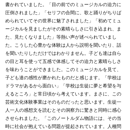
書かれていました。「目の前でのミュージカルの迫力に
圧倒されました」「セリフの合間に、歌と踊りがちりば
められていてその世界に魅了されました」「初めてミュ
ージカルを見ましたがその素晴らしさに引き込まれ、ま
た、見たくなりました」等熱い声が述べられていまし
た。こうした心豊かな体験は人から説明を聞いたり、話
を聞いたりしただけではわかりません。子ども達は自ら
の目と耳を使って五感で体感してその迫力と素晴らしさ
を味わうことができました。このミュージカルを見て、
子ども達の感性が磨かれたものだと感じます。「学校は
ドラマがあるから面白い」「学校は生徒に夢と希望を与
えるところ」と常日頃から考えています。まさに、この
芸術文化体験事業はそのものだったと思います。生徒一
人一人の感想文を読むとその洞察力に驚きと同時に感心
させられました。「このノートルダム物語には、その当
時に社会が抱えている問題が提起されています。人種問