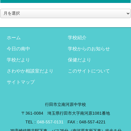
ア
ー
カ
イ
ブ
ホーム
学校紹介
今日の南中
学校からのお知らせ
学校だより
保健だより
さわやか相談室だより
このサイトについて
サイトマップ
行田市立南河原中学校
〒361-0084 埼玉県行田市大字南河原1081番地
TEL：
048-557-0131
FAX：048-557-4221
JR高崎線熊谷駅下車 バス25分（南河原支所下車）徒歩５分