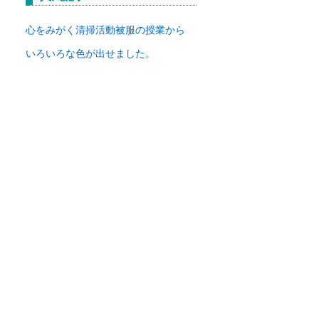
イ
ブ
心をみがく清掃活動
被服の授業から
いろいろな色が出せました。