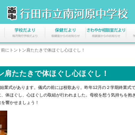
う前にトントン肩たたきで体ほぐし心ほぐし！
ン肩たたきで体ほぐし心ほぐし！
始業式があります。儀式の前には校歌あり。昨年12月の２学期終業式
に、体ほぐし、心ほぐしの取組が行われました。母校を想う気持ちを抱
歌を響かせましょう！