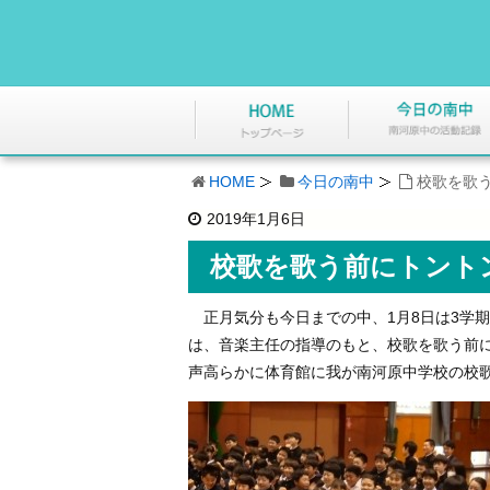
HOME
今日の南中
校歌を歌
2019年1月6日
校歌を歌う前にトント
正月気分も今日までの中、1月8日は3学期
は、音楽主任の指導のもと、校歌を歌う前
声高らかに体育館に我が南河原中学校の校