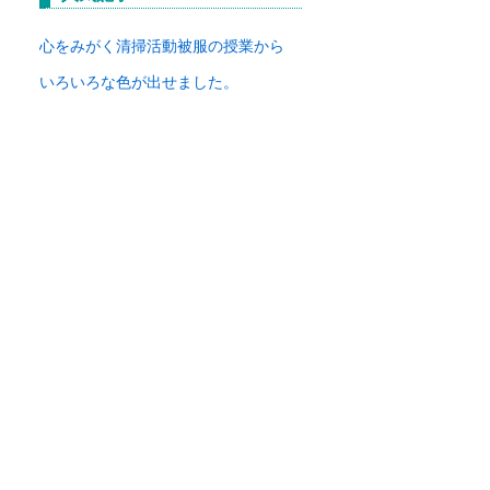
イ
ブ
心をみがく清掃活動
被服の授業から
いろいろな色が出せました。