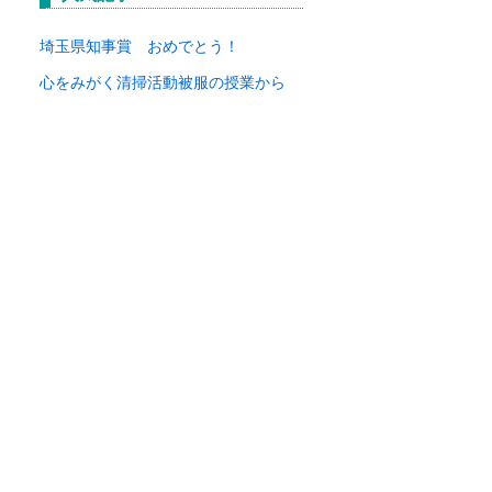
イ
ブ
埼玉県知事賞 おめでとう！
心をみがく清掃活動
被服の授業から