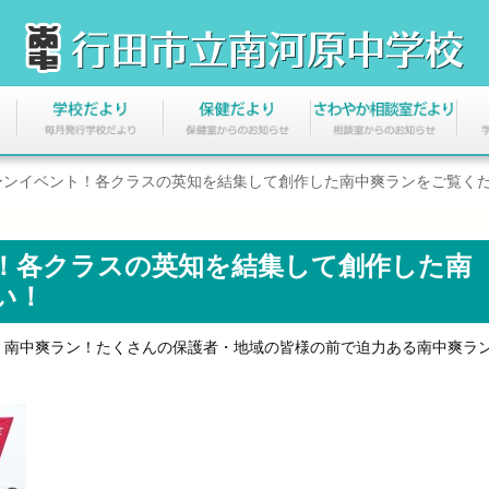
ーンイベント！各クラスの英知を結集して創作した南中爽ランをご覧く
！各クラスの英知を結集して創作した南
い！
南中爽ラン！たくさんの保護者・地域の皆様の前で迫力ある南中爽ラ