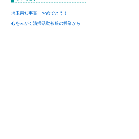
イ
ブ
埼玉県知事賞 おめでとう！
心をみがく清掃活動
被服の授業から