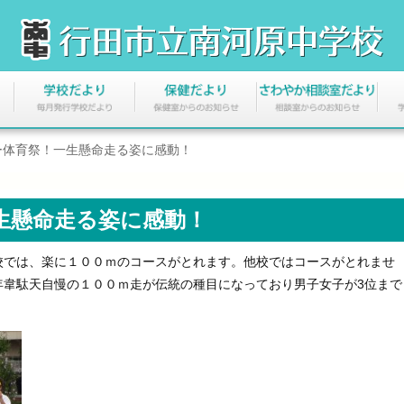
ー体育祭！一生懸命走る姿に感動！
生懸命走る姿に感動！
では、楽に１００ｍのコースがとれます。他校ではコースがとれませ
年韋駄天自慢の１００ｍ走が伝統の種目になっており男子女子が3位まで