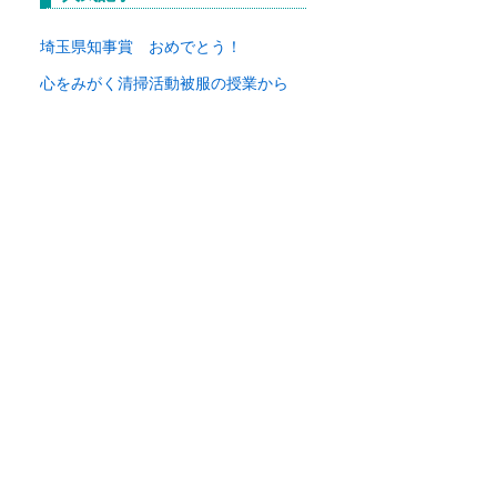
イ
ブ
埼玉県知事賞 おめでとう！
心をみがく清掃活動
被服の授業から