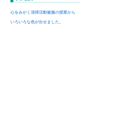
イ
ブ
心をみがく清掃活動
被服の授業から
いろいろな色が出せました。