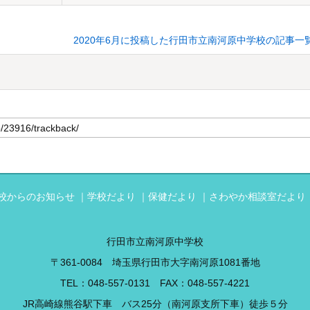
2020年6月に投稿した行田市立南河原中学校の記事一
校からのお知らせ
学校だより
保健だより
さわやか相談室だより
行田市立南河原中学校
〒361-0084 埼玉県行田市大字南河原1081番地
TEL：
048-557-0131
FAX：048-557-4221
JR高崎線熊谷駅下車 バス25分（南河原支所下車）徒歩５分