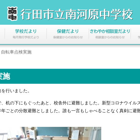
、自転車点検実施
実施
検を行いました。
、机の下にもぐったあと、校舎外に避難しました。新型コロナウイル
学年ごとの分散避難としました。誰も一言もしゃべることなく真剣に避
。