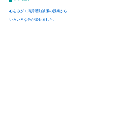
イ
ブ
心をみがく清掃活動
被服の授業から
いろいろな色が出せました。