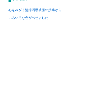
イ
ブ
心をみがく清掃活動
被服の授業から
いろいろな色が出せました。