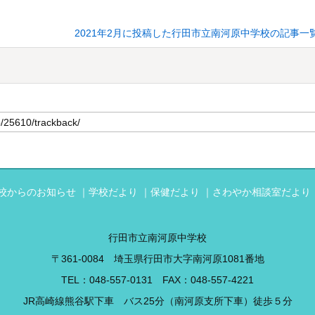
2021年2月に投稿した行田市立南河原中学校の記事一
校からのお知らせ
学校だより
保健だより
さわやか相談室だより
行田市立南河原中学校
〒361-0084 埼玉県行田市大字南河原1081番地
TEL：
048-557-0131
FAX：048-557-4221
JR高崎線熊谷駅下車 バス25分（南河原支所下車）徒歩５分