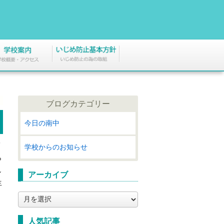
ブログカテゴリー
今日の南中
７
学校からのお知らせ
ら
し
アーカイブ
生
ア
ー
カ
人気記事