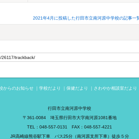
2021年4月に投稿した行田市立南河原中学校の記事一
校からのお知らせ
学校だより
保健だより
さわやか相談室だより
行田市立南河原中学校
〒361-0084 埼玉県行田市大字南河原1081番地
TEL：
048-557-0131
FAX：048-557-4221
JR高崎線熊谷駅下車 バス25分（南河原支所下車）徒歩５分