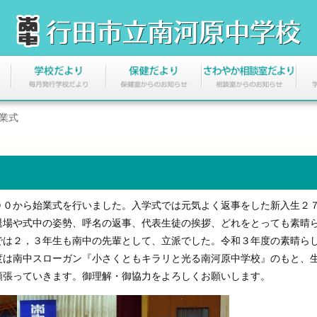
業式
０から始業式を行いました。入学式では元気よく返事をした新入生２
退場や式中の姿勢、呼名の返事、代表生徒の挨拶、どれをとっても素晴
では２，３年生も南中の先輩として、立派でした。令和３年度の素晴ら
度は南中スローガン『小さくともキラリと光る南河原中学校』のもと、
頑張っていきます。御理解・御協力をよろしくお願いします。