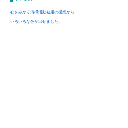
イ
ブ
心をみがく清掃活動
被服の授業から
いろいろな色が出せました。