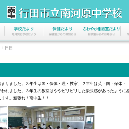
ト１日目
まりました。３年生は国・保体・理・技家、２年生は英・国・保体・
行われました。３年生の教室はややピリピリした緊張感があったように
れます。頑張れ！南中生！！