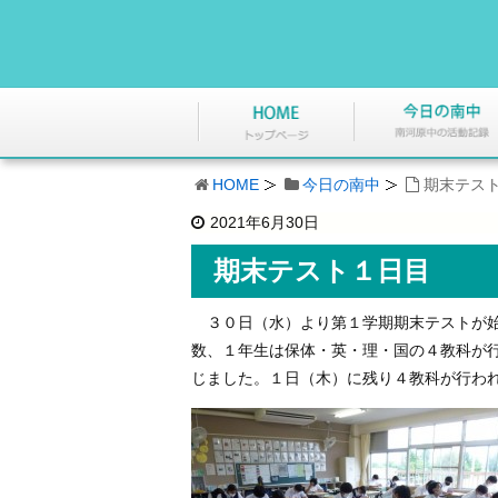
HOME
今日の南中
期末テス
2021年6月30日
期末テスト１日目
３０日（水）より第１学期期末テストが始
数、１年生は保体・英・理・国の４教科が
じました。１日（木）に残り４教科が行わ