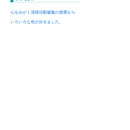
イ
ブ
心をみがく清掃活動
被服の授業から
いろいろな色が出せました。