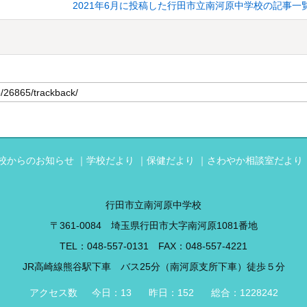
2021年6月に投稿した行田市立南河原中学校の記事一
校からのお知らせ
学校だより
保健だより
さわやか相談室だより
行田市立南河原中学校
〒361-0084 埼玉県行田市大字南河原1081番地
TEL：
048-557-0131
FAX：048-557-4221
JR高崎線熊谷駅下車 バス25分（南河原支所下車）徒歩５分