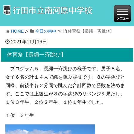
HOME
今日の南中
体育祭【長縄一斉跳び】
2021年11月16日
体育祭【長縄一斉跳び】
プログラム５、長縄一斉跳びの様子です。男子８名、
女子６名の計１４人で縄を跳ぶ競技です。８の字跳びと
同様、前後半各２分間で跳んだ合計回数で勝敗を決めま
す。ここでは上級生が８の字跳びのリベンジを果たし、
１位３年生、２位２年生、１位１年生でした。
１位 ３年生