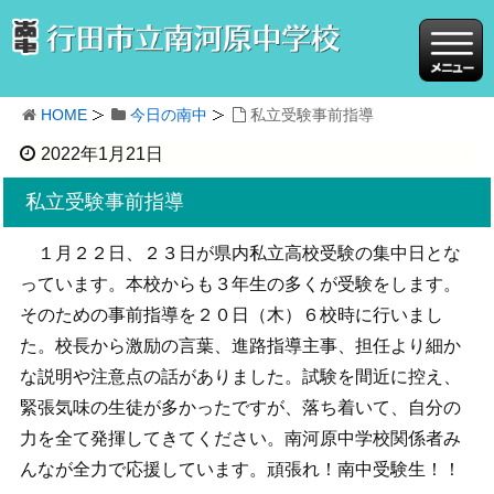
HOME
今日の南中
私立受験事前指導
2022年1月21日
私立受験事前指導
１月２２日、２３日が県内私立高校受験の集中日とな
っています。本校からも３年生の多くが受験をします。
そのための事前指導を２０日（木）６校時に行いまし
た。校長から激励の言葉、進路指導主事、担任より細か
な説明や注意点の話がありました。試験を間近に控え、
緊張気味の生徒が多かったですが、落ち着いて、自分の
力を全て発揮してきてください。南河原中学校関係者み
んなが全力で応援しています。頑張れ！南中受験生！！