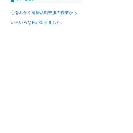
イ
ブ
心をみがく清掃活動
被服の授業から
いろいろな色が出せました。