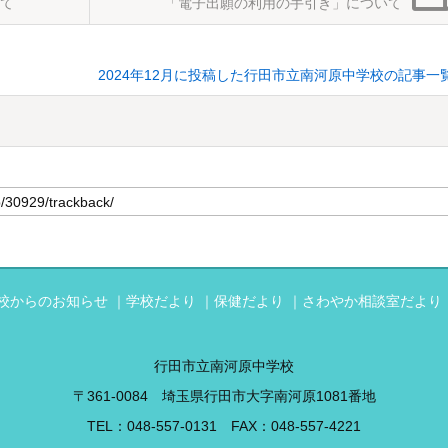
て
「電子出願の利用の手引き」について
2024年12月に投稿した行田市立南河原中学校の記事一
校からのお知らせ
学校だより
保健だより
さわやか相談室だより
行田市立南河原中学校
〒361-0084 埼玉県行田市大字南河原1081番地
TEL：
048-557-0131
FAX：048-557-4221