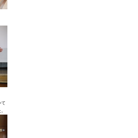
。
いて
た。