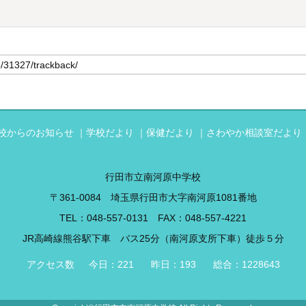
校からのお知らせ
学校だより
保健だより
さわやか相談室だより
行田市立南河原中学校
〒361-0084 埼玉県行田市大字南河原1081番地
TEL：
048-557-0131
FAX：048-557-4221
JR高崎線熊谷駅下車 バス25分（南河原支所下車）徒歩５分