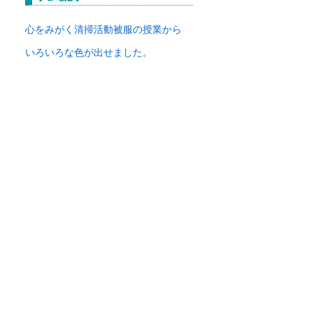
イ
ブ
心をみがく清掃活動
被服の授業から
いろいろな色が出せました。