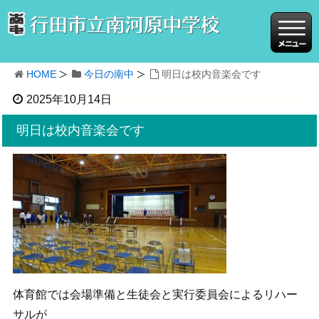
HOME
今日の南中
明日は校内音楽会です
2025年10月14日
明日は校内音楽会です
体育館では会場準備と生徒会と実行委員会によるリハー
サルが