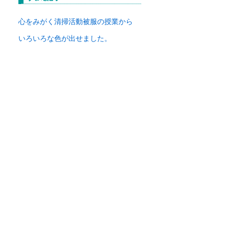
イ
ブ
心をみがく清掃活動
被服の授業から
いろいろな色が出せました。