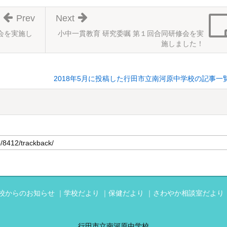
Prev
Next
会を実施し
小中一貫教育 研究委嘱 第１回合同研修会を実
施しました！
2018年5月に投稿した行田市立南河原中学校の記事一
校からのお知らせ
学校だより
保健だより
さわやか相談室だより
行田市立南河原中学校