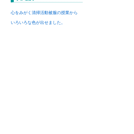
イ
ブ
心をみがく清掃活動
被服の授業から
いろいろな色が出せました。