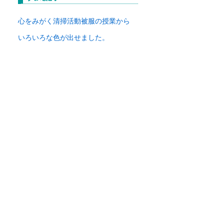
イ
ブ
心をみがく清掃活動
被服の授業から
いろいろな色が出せました。