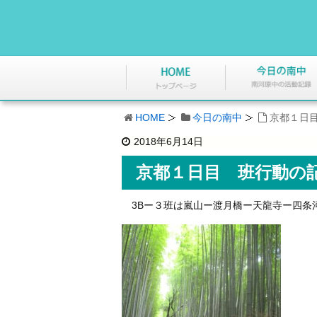
HOME
今日の南中
京都１日目
2018年6月14日
京都１日目 班行動の記
3Bー３班は嵐山ー渡月橋ー天龍寺ー四条