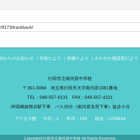
校からのお知らせ
学校だより
保健だより
さわやか相談室だより
行田市立南河原中学校
〒361-0084 埼玉県行田市大字南河原1081番地
TEL：
048-557-0131
FAX：048-557-4221
JR高崎線熊谷駅下車 バス25分（南河原支所下車）徒歩５分
Copyright©行田市立南河原中学校 All Rights Reserved.