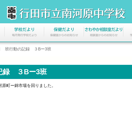
 班行動の記録 ３Bー3班
録 ３Bー3班
河原町ー錦市場を回りました。