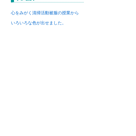
イ
ブ
心をみがく清掃活動
被服の授業から
いろいろな色が出せました。