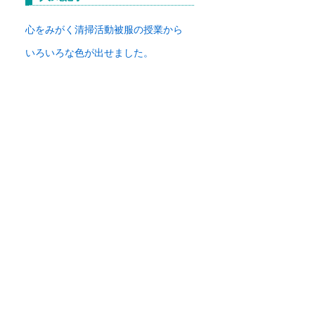
イ
ブ
心をみがく清掃活動
被服の授業から
いろいろな色が出せました。