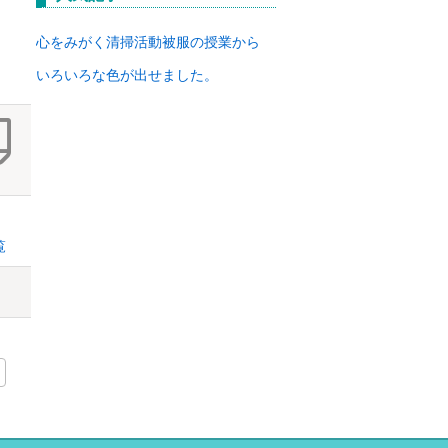
イ
ブ
心をみがく清掃活動
被服の授業から
いろいろな色が出せました。
覧